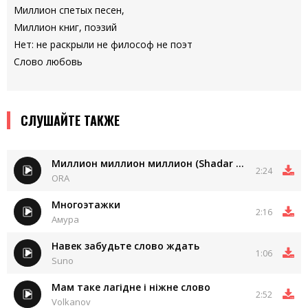
Миллион спетых песен,
Миллион книг, поэзий
Нет: не раскрыли не философ не поэт
Слово любовь
СЛУШАЙТЕ ТАКЖЕ
Миллион миллион миллион (Shadar Remix)
2:24
ORA
Многоэтажки
2:16
Амура
Навек забудьте слово ждать
1:06
Suno
Мам таке лагідне і ніжне слово
2:52
Volkanov