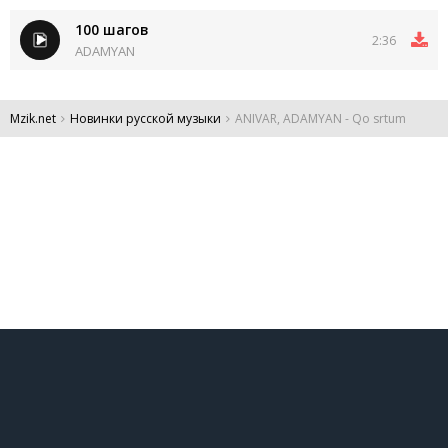
100 шагов
2:36
ADAMYAN
Mzik.net
Новинки русской музыки
ANIVAR, ADAMYAN - Qo srtum
DMCA
Обратная связь
Обращение к пользователям
Все права защищены 2024.
Администрация:
admin@mzik.net
.