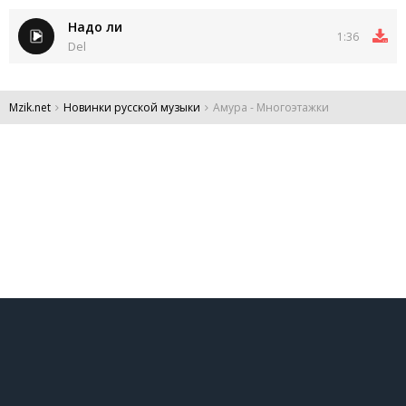
Надо ли
1:36
Del
Mzik.net
Новинки русской музыки
Амура - Многоэтажки
DMCA
Обратная связь
Обращение к пользователям
Все права защищены 2024.
Администрация:
admin@mzik.net
.