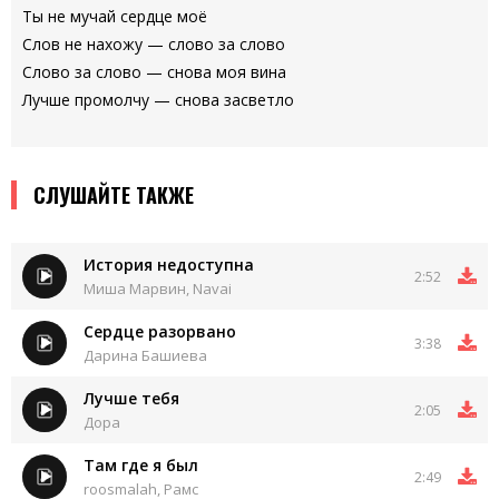
Ты не мучай сердце моё
Слов не нахожу — слово за слово
Слово за слово — снова моя вина
Лучше промолчу — снова засветло
СЛУШАЙТЕ ТАКЖЕ
История недоступна
2:52
Миша Марвин, Navai
Сердце разорвано
3:38
Дарина Башиева
Лучше тебя
2:05
Дора
Там где я был
2:49
roosmalah, Рамс