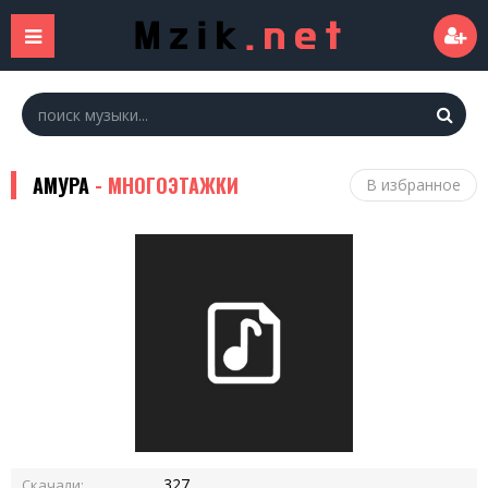
АМУРА
- МНОГОЭТАЖКИ
В избранное
327
Скачали: