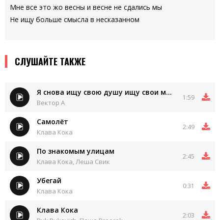
Мне все это жо весны и весне не сдались мы
Не ищу больше смысла в несказанном
СЛУШАЙТЕ ТАКЖЕ
Я снова ищу свою душу ищу свои мысли
1:59
Вектор А
Самолёт
2:49
Клава Кока
По знакомым улицам
2:45
Клава Кока, Леша Свик
Убегай
0:31
Клава Кока
Клава Кока
2:03