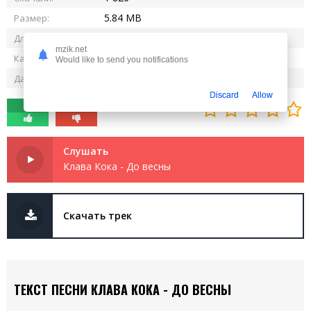
5.84 MB
Размер:
2:33
Длительность:
mzik.net
320 kbps
Качество:
Would like to send you notifications
23.05.2025
Дата релиза:
Discard
Allow
0
0
Слушать
Клава Кока - До весны
Скачать трек
ТЕКСТ ПЕСНИ КЛАВА КОКА - ДО ВЕСНЫ