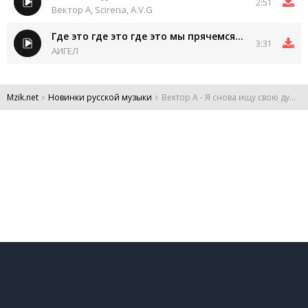
2:51
Вектор A, Scirena, A.V.G
Где это где это где это мы прячемся моя любовь
3:31
АИГЕЛ
Mzik.net
Новинки русской музыки
Вектор А - Я снова ищу свою душу ищу свои мысли
DMCA
Обратная связь
Обращение к пользователям
Все права защищены 2024.