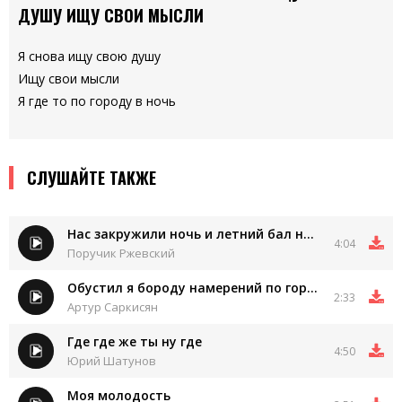
ДУШУ ИЩУ СВОИ МЫСЛИ
Я снова ищу свою душу
Ищу свои мысли
Я где то по городу в ночь
СЛУШАЙТЕ ТАКЖЕ
Нас закружили ночь и летний бал ночь и бал
4:04
Поручик Ржевский
Обустил я бороду намерений по городу
2:33
Артур Саркисян
Где где же ты ну где
4:50
Юрий Шатунов
Моя молодость