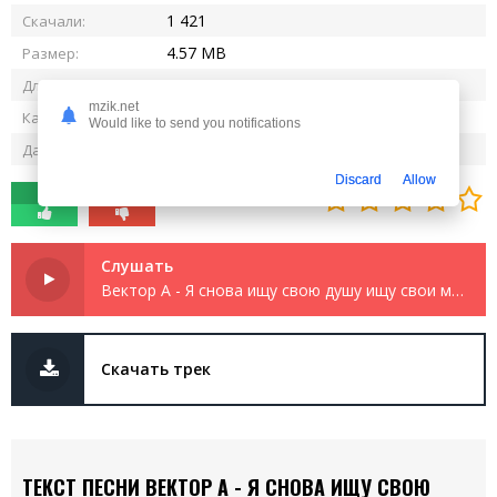
1 421
Скачали:
4.57 MB
Размер:
1:59
Длительность:
mzik.net
320 kbps
Качество:
Would like to send you notifications
07.05.2025
Дата релиза:
Discard
Allow
0
0
Слушать
Вектор А - Я снова ищу свою душу ищу свои мысли
Скачать трек
ТЕКСТ ПЕСНИ ВЕКТОР А - Я СНОВА ИЩУ СВОЮ