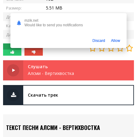
5.51 MB
Размер:
2:24
Длительность:
mzik.net
320 kbps
Качество:
Would like to send you notifications
23.10.2024
Дата релиза:
Discard
Allow
0
0
Слушать
Алсми - Вертихвостка
Скачать трек
ТЕКСТ ПЕСНИ АЛСМИ - ВЕРТИХВОСТКА