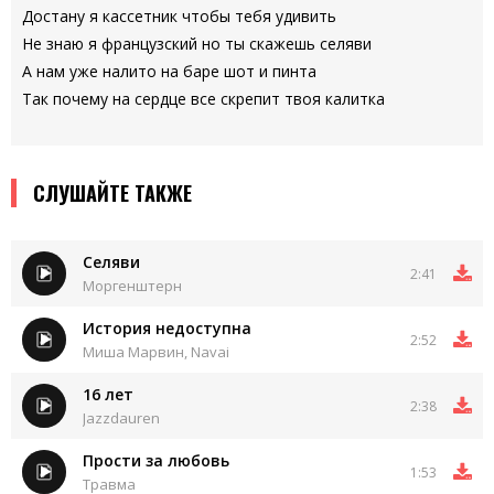
Достану я кассетник чтобы тебя удивить
Не знаю я французский но ты скажешь селяви
А нам уже налито на баре шот и пинта
Так почему на сердце все скрепит твоя калитка
СЛУШАЙТЕ ТАКЖЕ
Селяви
2:41
Моргенштерн
История недоступна
2:52
Миша Марвин, Navai
16 лет
2:38
Jazzdauren
Прости за любовь
1:53
Травма