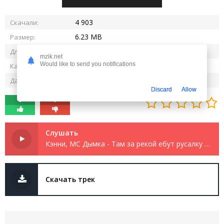
4 903
Скачали:
6.23 MB
Размер:
2:42
Длительность:
mzik.net
Would like to send you notifications
320 kbps
Качество:
07.12.2025
Дата релиза:
Discard
Allow
0
0
Слушать
Кэнни, МС Дымка - Там за рекой ебут русалку (Полная Версия)
Скачать трек