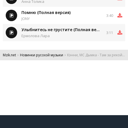
Анна Толика
Помню (Полная версия)
3:40
JONY
Улыбнитесь не грустите (Полная версия)
3:11
Ермолова Лара
Mzik.net
Новинки русской музыки
Кэнни, МС Дымка - Там за рекой ебут русалку (Полная Версия)
DMCA
Обратная связь
Обращение к пользователям