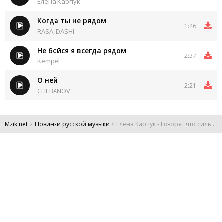
Елена Карпук
Когда ты не рядом
1:46
RASA, DASHI
Не бойся я всегда рядом
2:37
Kempel
О ней
2:21
CHEBANOV
Mzik.net
Новинки русской музыки
Елена Карпук - Говорят что сильным всё легко даётся