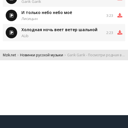
Garik Garik
И только небо небо моё
3:23
Лисицын
Холодная ночь веет ветер шальной
2:23
ALib
Mzik.net
Новинки русской музыки
Garik Garik - Посмотри родная в небо что там видишь ты скажи
DMCA
Обратная связь
Обращение к пользователям