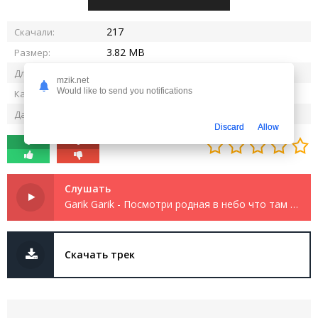
217
Скачали:
3.82 MB
Размер:
1:39
Длительность:
mzik.net
Would like to send you notifications
320 kbps
Качество:
16.11.2025
Дата релиза:
Discard
Allow
0
0
Слушать
Garik Garik - Посмотри родная в небо что там видишь ты скажи
Скачать трек