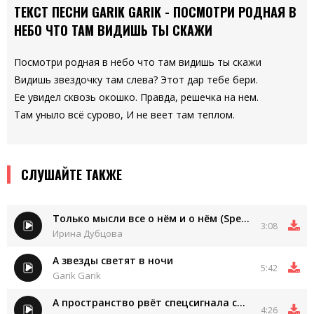
ТЕКСТ ПЕСНИ GARIK GARIK - ПОСМОТРИ РОДНАЯ В
НЕБО ЧТО ТАМ ВИДИШЬ ТЫ СКАЖИ
Посмотри родная в небо что там видишь ты скажи
Видишь звездочку там слева? Этот дар тебе бери.
Ее увидел сквозь окошко. Правда, решечка на нем.
Там уныло всё сурово, И не веет там теплом.
СЛУШАЙТЕ ТАКЖЕ
Только мысли все о нём и о нём (Speed up)
3:08
Ирина Дубцова
А звезды светят в ночи
5:42
Garik Garik
А пространство рвёт спецсигнала синева
4:26