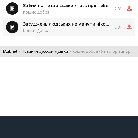
Забий на те що скаже хтось про тебе
2:31
Кошик Добра
Засуджень людських не минути нікому
2:31
Кошик Добра
Mzik.net
Новинки русской музыки
Кошик Добра - У паспорті цифри та це не печаль
DMCA
Обратная связь
Обращение к пользователям
Все права защищены 2024.