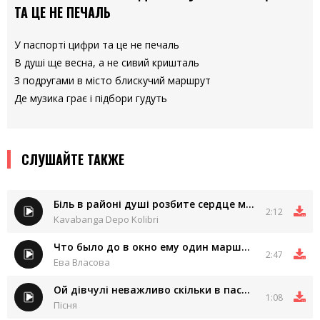
ТА ЦЕ НЕ ПЕЧАЛЬ
У паспорті цифри та це не печаль
В душі ще весна, а не сивий кришталь
З подругами в місто блискучий маршрут
Де музика грає і підбори гудуть
СЛУШАЙТЕ ТАКЖЕ
Біль в районі душі розбите сердце моє-моє
2:12
Kavabanga Depo Kolibri
Что было до в окно ему один маршрут
2:47
Ева Власова
Ой дівчулі неважливо скільки в паспорті років
1:08
Пісня