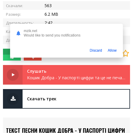
563
Скачали:
6.2 MB
Размер:
2:42
Длительность:
320 kbps
Качество:
mzik.net
Would like to send you notifications
06.07.2025
Дата релиза:
Discard
Allow
0
0
Слушать
Кошик Добра - У паспорті цифри та це не печаль
Скачать трек
ТЕКСТ ПЕСНИ КОШИК ДОБРА - У ПАСПОРТІ ЦИФРИ