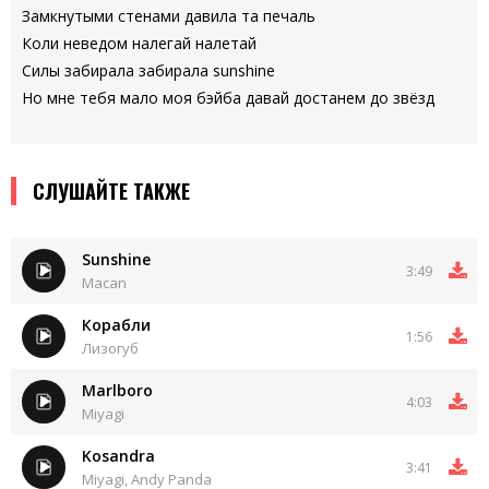
Замкнутыми стенами давила та печаль
Коли неведом налегай налетай
Силы забирала забирала sunshine
Но мне тебя мало моя бэйба давай достанем до звёзд
СЛУШАЙТЕ ТАКЖЕ
Sunshine
3:49
Macan
Корабли
1:56
Лизогуб
Marlboro
4:03
Miyagi
Kosandra
3:41
Miyagi, Andy Panda