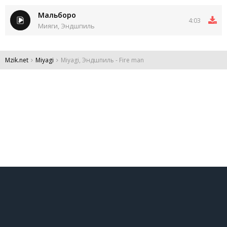
Мальборо
4:03
Мияги, Эндшпиль
Mzik.net
Miyagi
Miyagi, Эндшпиль - Fire man
DMCA
Обратная связь
Обращение к пользователям
Все права защищены 2024.
Администрация:
admin@mzik.net
.