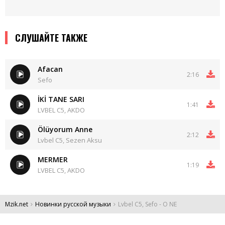
СЛУШАЙТЕ ТАКЖЕ
Afacan
2:16
Sefo
İKİ TANE SARI
1:41
LVBEL C5, AKDO
Ölüyorum Anne
2:12
Lvbel C5, Sezen Aksu
MERMER
1:19
LVBEL C5, AKDO
Mzik.net
Новинки русской музыки
Lvbel C5, Sefo - O NE