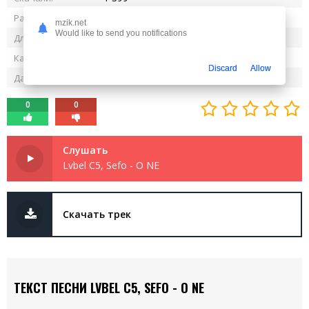
4.79 MB
Размер:
mzik.net
Would like to send you notifications
2:05
Длительность:
320 kbps
Качество:
Discard
Allow
25.06.2025
Дата релиза:
0
0
Слушать
Lvbel C5, Sefo - O NE
Скачать трек
ТЕКСТ ПЕСНИ LVBEL C5, SEFO - O NE