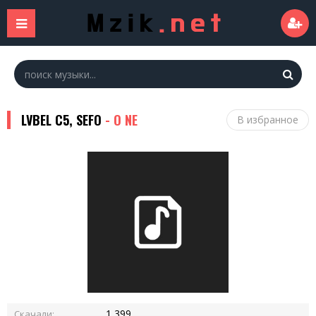
LVBEL C5, SEFO
- O NE
В избранное
1 399
Скачали: