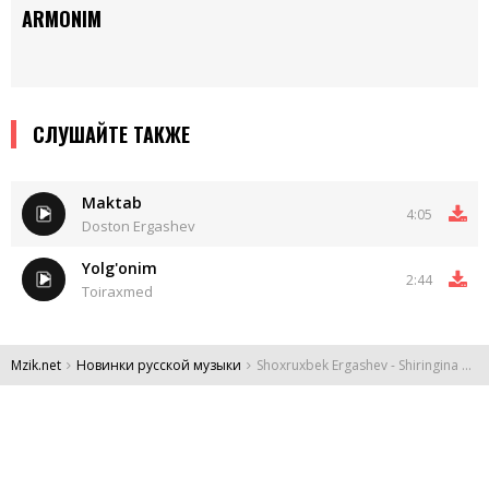
ARMONIM
СЛУШАЙТЕ ТАКЖЕ
Maktab
4:05
Doston Ergashev
Yolg'onim
2:44
Toiraxmed
Mzik.net
Новинки русской музыки
Shoxruxbek Ergashev - Shiringina armonim