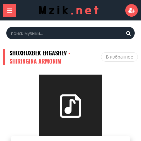
SHOXRUXBEK ERGASHEV
-
В избранное
SHIRINGINA ARMONIM