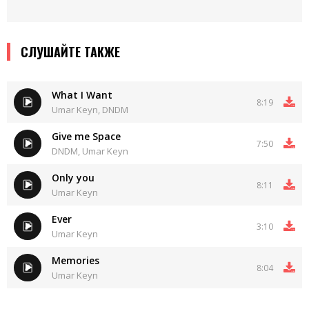
СЛУШАЙТЕ ТАКЖЕ
What I Want
8:19
Umar Keyn, DNDM
Give me Space
7:50
DNDM, Umar Keyn
Only you
8:11
Umar Keyn
Ever
3:10
Umar Keyn
Memories
8:04
Umar Keyn