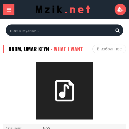
DNDM, UMAR KEYN
- WHAT I WANT
В избранное
865
Скачали: