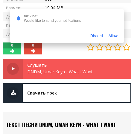
19.04 MB
Размер:
8:19
Длительность:
mzik.net
Would like to send you notifications
320 kbps
Качество:
13.06.2025
Дата релиза:
Discard
Allow
0
0
Слушать
DNDM, Umar Keyn - What I Want
Скачать трек
ТЕКСТ ПЕСНИ DNDM, UMAR KEYN - WHAT I WANT