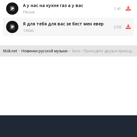
А у нас на кухне газ а у вас
1:41
Песня
Я для тебя для вас зе бест мен евер
2:50
1.Klas
Mzik.net
Новинки русской музыки
Suno - Приходите друзья приходите
DMCA
Обратная связь
Обращение к пользователям
Все права защищены 2024.