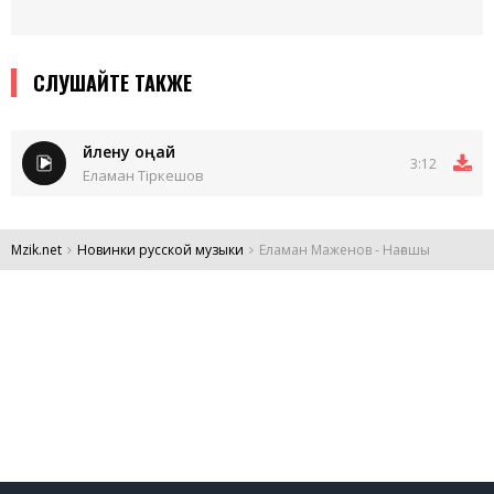
СЛУШАЙТЕ ТАКЖЕ
Үйлену оңай
3:12
Еламан Тіркешов
Mzik.net
Новинки русской музыки
Еламан Маженов - Нағашы