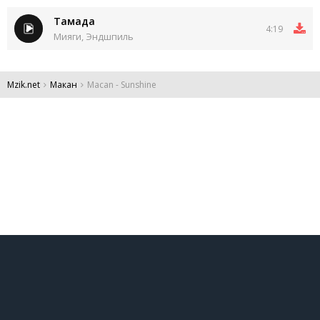
Тамада
4:19
Мияги, Эндшпиль
Mzik.net
Макан
Macan - Sunshine
DMCA
Обратная связь
Обращение к пользователям
Все права защищены 2024.
Администрация:
admin@mzik.net
.