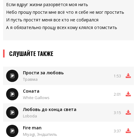
Если вдруг жизни разорвётся моя нить
Небо прошу прости мне всё что я себе не мог простить
И пусть простят меня все кто не собирался
А я обязательно прощу всех кому клялся отомстить
СЛУШАЙТЕ ТАКЖЕ
Прости за любовь
1:53
Травма
Соната
2:01
White Gallows
Любовь до конца света
3:15
Loboda
Fire man
3:37
Miyagi, Эндшпиль