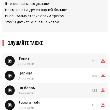
Я теперь засыпаю дольше
Не смотрю на других парней больше
Вновь залью сторис с этим треком
Чтобы дать тебе знать об этом
СЛУШАЙТЕ ТАКЖЕ
Топит
3:55
Анна Асти
Царица
4:01
Анна Асти
По барам
4:33
Анна Асти
Верю в тебя
4:36
Анна Асти