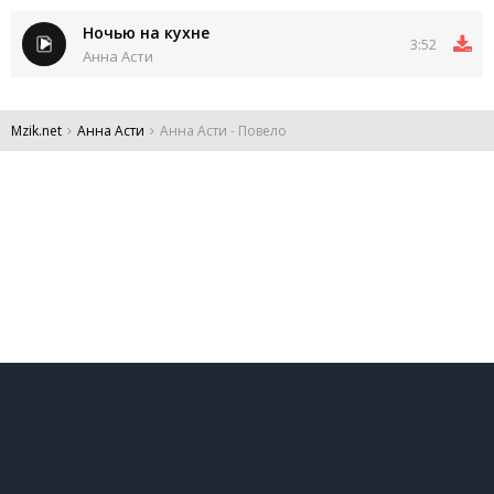
Ночью на кухне
3:52
Анна Асти
Mzik.net
Анна Асти
Анна Асти - Повело
DMCA
Обратная связь
Обращение к пользователям
Все права защищены 2024.
Администрация:
admin@mzik.net
.