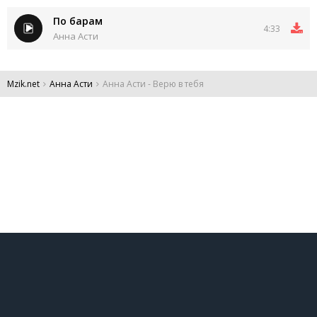
По барам
4:33
Анна Асти
Mzik.net
Анна Асти
Анна Асти - Верю в тебя
DMCA
Обратная связь
Обращение к пользователям
Все права защищены 2024.
Администрация:
admin@mzik.net
.