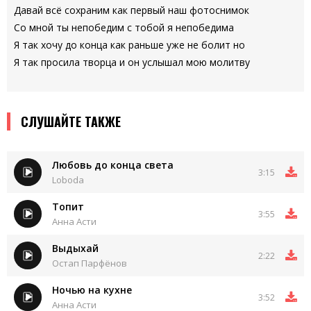
Давай всё сохраним как первый наш фотоснимок
Со мной ты непобедим с тобой я непобедима
Я так хочу до конца как раньше уже не болит но
Я так просила творца и он услышал мою молитву
СЛУШАЙТЕ ТАКЖЕ
Любовь до конца света
3:15
Loboda
Топит
3:55
Анна Асти
Выдыхай
2:22
Остап Парфёнов
Ночью на кухне
3:52
Анна Асти