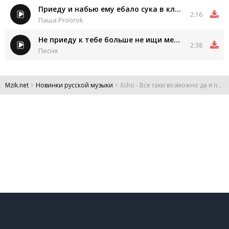
Приеду и набью ему ебало сука в клочья
2:16
Паша Proorok
Не приеду к тебе больше не ищи меня в сети
2:38
Песня
Mzik.net
Новинки русской музыки
Xcho - Все таки возможно да я правда осторожно
DMCA
Обратная связь
Обращение к пользователям
Все права защищены 2024.