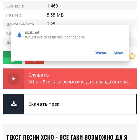
1 469
Скачали:
5.55 MB
Размер:
2:25
Длительность:
320 kbps
Качество:
mzik.net
Would like to send you notifications
26.05.2025
Дата релиза:
Discard
Allow
0
0
Слушать
Xcho - Все таки возможно да я правда осторожно
Скачать трек
ТЕКСТ ПЕСНИ XCHO - ВСЕ ТАКИ ВОЗМОЖНО ДА Я