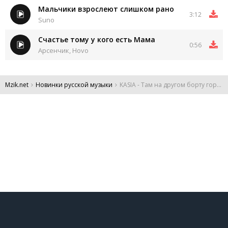
Мальчики взрослеют слишком рано
3:12
Suno
Счастье тому у кого есть Мама
0:56
Арсенчик, Hovo
Mzik.net
Новинки русской музыки
KASIA - Там на другом борту гордость битая-я
DMCA
Обратная связь
Обращение к пользователям
Все права защищены 2024.