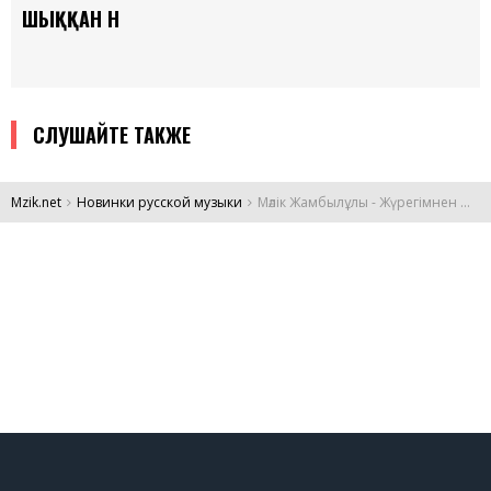
ШЫҚҚАН ӘН
СЛУШАЙТЕ ТАКЖЕ
Mzik.net
Новинки русской музыки
Мәлік Жамбылұлы - Жүрегімнен шыққан ән
DMCA
Обратная связь
Обращение к пользователям