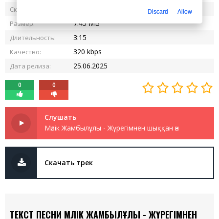
2 936
Скачали:
Discard
Allow
7.45 MB
Размер:
3:15
Длительность:
320 kbps
Качество:
25.06.2025
Дата релиза:
0
0
Слушать
Мәлік Жамбылұлы - Жүрегімнен шыққан ән
Скачать трек
ТЕКСТ ПЕСНИ МӘЛІК ЖАМБЫЛҰЛЫ - ЖҮРЕГІМНЕН