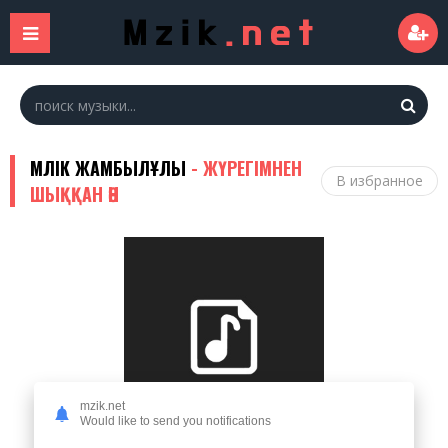
МӘЛІК ЖАМБЫЛҰЛЫ
- ЖҮРЕГІМНЕН
В избранное
ШЫҚҚАН ӘН
mzik.net
Would like to send you notifications