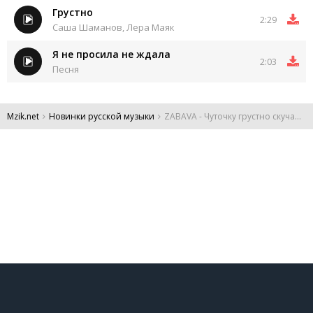
Грустно
2:29
Саша Шаманов, Лера Маяк
Я не просила не ждала
2:03
Песня
Mzik.net
Новинки русской музыки
ZABAVA - Чуточку грустно скучаю и жду твоих шагов
DMCA
Обратная связь
Обращение к пользователям
Все права защищены 2024.