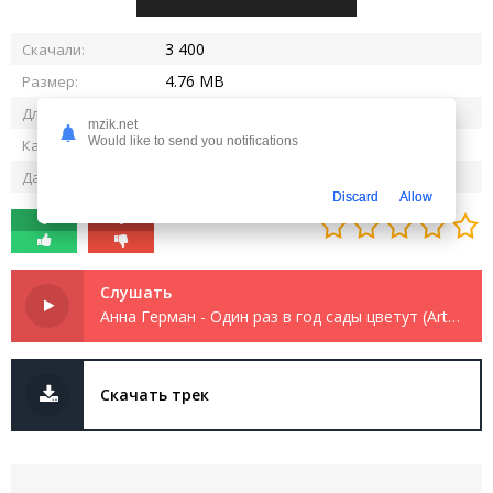
3 400
Скачали:
4.76 MB
Размер:
2:04
Длительность:
mzik.net
Would like to send you notifications
320 kbps
Качество:
07.05.2025
Дата релиза:
Discard
Allow
0
0
Слушать
Анна Герман - Один раз в год сады цветут (Artem Pora Domoy Remix)
Скачать трек