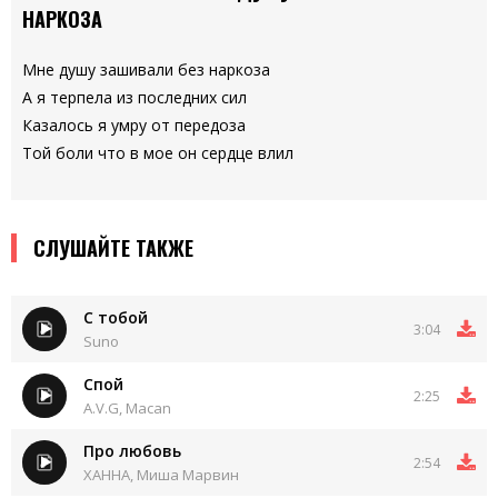
НАРКОЗА
Мне душу зашивали без наркоза
А я терпела из последних сил
Казалось я умру от передоза
Той боли что в мое он сердце влил
СЛУШАЙТЕ ТАКЖЕ
С тобой
3:04
Suno
Спой
2:25
A.V.G, Macan
Про любовь
2:54
ХАННА, Миша Марвин