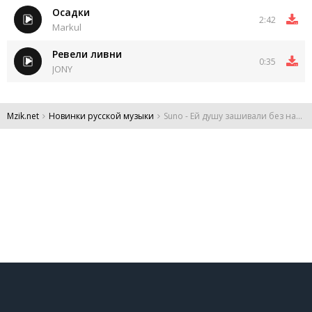
Осадки
2:42
Markul
Ревели ливни
0:35
JONY
Mzik.net
Новинки русской музыки
Suno - Ей душу зашивали без наркоза
DMCA
Обратная связь
Обращение к пользователям
Все права защищены 2024.