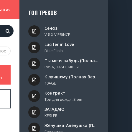
зация
ТОП ТРЕКОВ
Сенсіз
V $ X V PRiNCE
Lucifer in Love
ное
Billie Eilish
Ты меня забудь (Полная Версия)
RASA, DASHI, ИКСЫ
К лучшему (Полная Версия)
Rei Ishida - Иди своей дорогой самурай
10AGE
Контракт
Три дня дождя, Slem
ЗАГАДАЮ
KESLER
Жёнушка-Алёнушка (Полная Версия)
Бахтавар