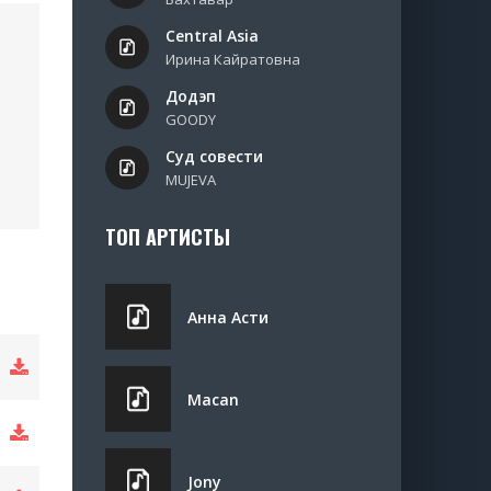
Central Asia
Ирина Кайратовна
Додэп
GOODY
Суд совести
MUJEVA
ТОП АРТИСТЫ
Анна Асти
Macan
Jony