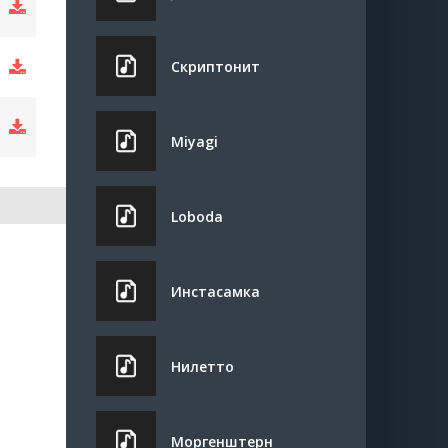
Скриптонит
Miyagi
Loboda
Инстасамка
Нилетто
Моргенштерн