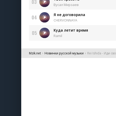
03
Вусал Мирзаев
Я не договорила
04
CHERVONNAYA
Куда летит время
05
Ramil
Mzik.net
Новинки русской музыки
Rei Ishida - Иди 