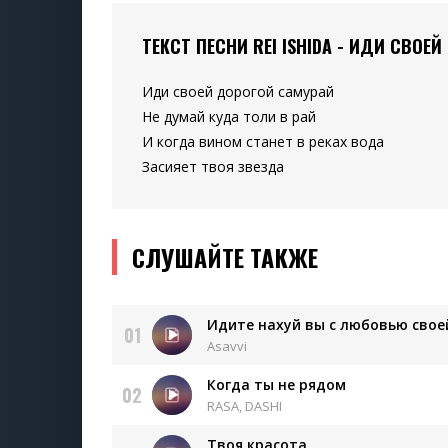
ТЕКСТ ПЕСНИ REI ISHIDA - ИДИ СВОЕ
Иди своей дорогой самурай
Не думай куда толи в рай
И когда вином станет в реках вода
Засияет твоя звезда
СЛУШАЙТЕ ТАКЖЕ
Идите нахуй вы с любовью свое
01
Asavvi
Когда ты не рядом
02
RASA, DASHI
Твоя красота