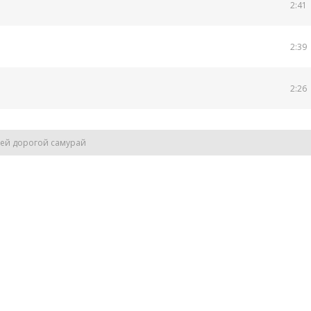
2:41
2:39
2:26
своей дорогой самурай