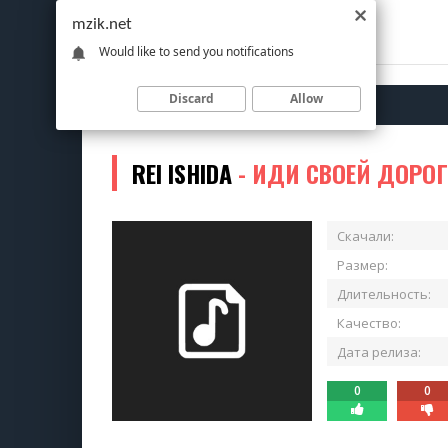
mzik.net
Would like to send you notifications
Discard
Allow
REI ISHIDA
- ИДИ СВОЕЙ ДОРО
Скачали:
Размер:
Длительность:
Качество:
Дата релиза:
0
0