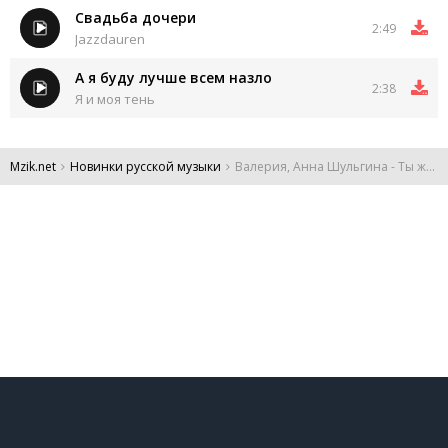
Свадьба дочери
2:49
Jazzdauren
А я буду лучше всем назло
2:38
Я и моя тень
Mzik.net
Новинки русской музыки
Валерия, Анна Шульгина - Ты же лучше меня ты умнее меня
DMCA
Обратная связь
Обращение к пользователям
Все права защищены 2024.