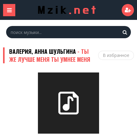
ВАЛЕРИЯ, АННА ШУЛЬГИНА
- ТЫ
В избранное
ЖЕ ЛУЧШЕ МЕНЯ ТЫ УМНЕЕ МЕНЯ