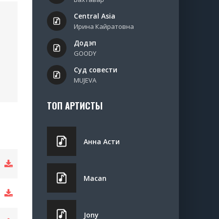
Central Asia
Ирина Кайратовна
Додэп
GOODY
Суд совести
MUJEVA
ТОП АРТИСТЫ
Анна Асти
Macan
Jony