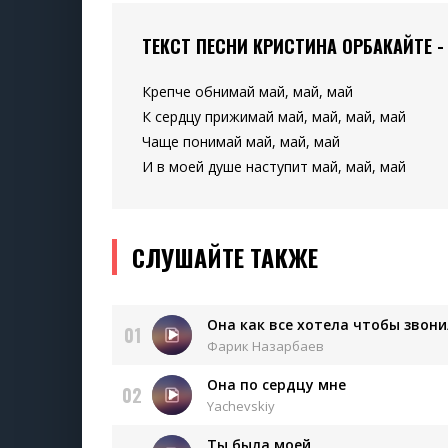
ТЕКСТ ПЕСНИ КРИСТИНА ОРБАКАЙТЕ -
Крепче обнимай май, май, май
К сердцу прижимай май, май, май, май
Чаще понимай май, май, май
И в моей душе наступит май, май, май
СЛУШАЙТЕ ТАКЖЕ
Она как все хотела чтобы звон
01
Фарик Назарбаев
Она по сердцу мне
02
Yachevskiy
Ты была моей