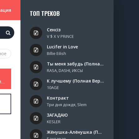
зация
ТОП ТРЕКОВ
Сенсіз
V $ X V PRiNCE
Lucifer in Love
ное
Billie Eilish
Ты меня забудь (Полная Версия)
RASA, DASHI, ИКСЫ
К лучшему (Полная Версия)
Кристина Орбакайте - Крепче обнимай май май май
10AGE
Контракт
Три дня дождя, Slem
ЗАГАДАЮ
KESLER
Жёнушка-Алёнушка (Полная Версия)
Бахтавар