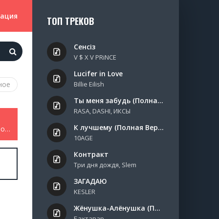
зация
ТОП ТРЕКОВ
Сенсіз
V $ X V PRiNCE
Lucifer in Love
ное
Billie Eilish
Ты меня забудь (Полная Версия)
RASA, DASHI, ИКСЫ
К лучшему (Полная Версия)
ANNA TOLIKA - Это лето нашим будет держу пари
10AGE
Контракт
Три дня дождя, Slem
ЗАГАДАЮ
KESLER
Жёнушка-Алёнушка (Полная Версия)
Бахтавар