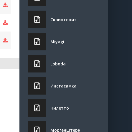
Скриптонит
Miyagi
Loboda
Инстасамка
Нилетто
Моргенштерн