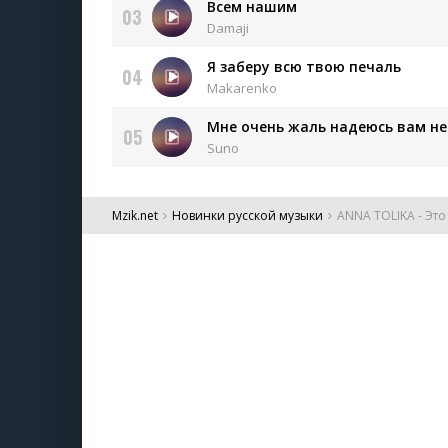
Всем нашим
03
Damaji
Я заберу всю твою печаль
04
Makarenko
Мне очень жаль надеюсь вам не
05
Suno
Mzik.net
Новинки русской музыки
ANNA TOLIKA - Эт