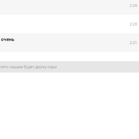
2:26
2:20
 очень
2:21
о лето нашим будет держу пари