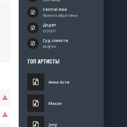
Central Asia
Ирина Кайратовна
Додэп
GOODY
Суд совести
MUJEVA
ТОП АРТИСТЫ
Анна Асти
Macan
Jony