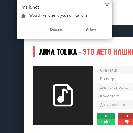
mzik.net
Would like to send you notifications
Discard
Allow
ANNA TOLIKA
- ЭТО ЛЕТО НАШ
Скачали:
Размер:
Длительность:
Качество:
Дата релиза:
0
0