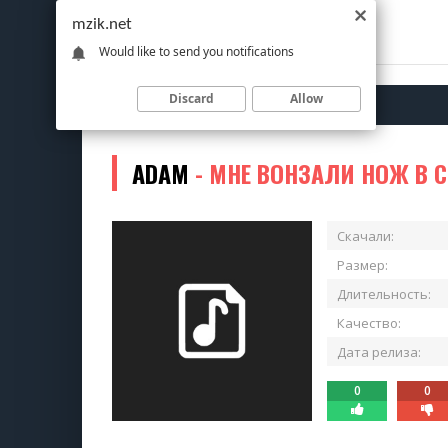
mzik.net
Would like to send you notifications
Discard
Allow
ADAM
- МНЕ ВОНЗАЛИ НОЖ В С
Скачали:
Размер:
Длительность:
Качество:
Дата релиза:
0
0