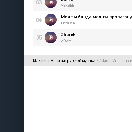
03
VERBEE
Моя ты банда моя ты пропаган
04
Enrasta
Zhurek
05
ADAM
Mzik.net
Новинки русской музыки
Adam - Мне вонзал