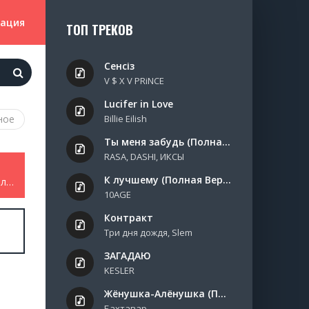
зация
ТОП ТРЕКОВ
Сенсіз
V $ X V PRiNCE
Lucifer in Love
ное
Billie Eilish
Ты меня забудь (Полная Версия)
RASA, DASHI, ИКСЫ
К лучшему (Полная Версия)
Adam - Мне вонзали нож в спину ма но я не упал
10AGE
Контракт
Три дня дождя, Slem
ЗАГАДАЮ
KESLER
Жёнушка-Алёнушка (Полная Версия)
Бахтавар