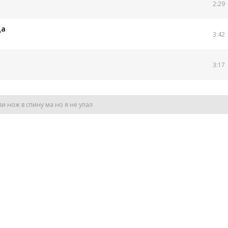
2:29
да
3:42
3:17
и нож в спину ма но я не упал