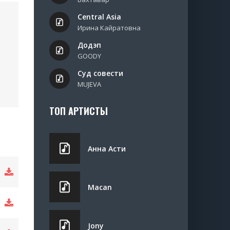
Central Asia
Ирина Кайратовна
Додэп
GOODY
Суд совести
MUJEVA
ТОП АРТИСТЫ
Анна Асти
Macan
Jony