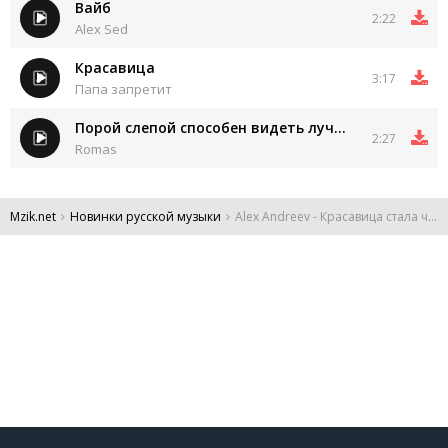
Вайб
2:22
Alex Sed
Красавица
3:17
Папа запретит
Порой слепой способен видеть лучше зрячих
2:27
Romas
Mzik.net
Новинки русской музыки
Alex Andreev - Красавица стала черствой ей тереть не до него