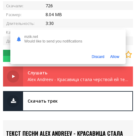
726
Скачали:
8.04 MB
Размер:
3:30
Длительность:
320 kbps
Качество:
mzik.net
29.04.2025
Дата релиза:
Would like to send you notifications
0
0
Discard
Allow
Слушать
Alex Andreev - Красавица стала черствой ей тереть не до него
Скачать трек
ТЕКСТ ПЕСНИ ALEX ANDREEV - КРАСАВИЦА СТАЛА